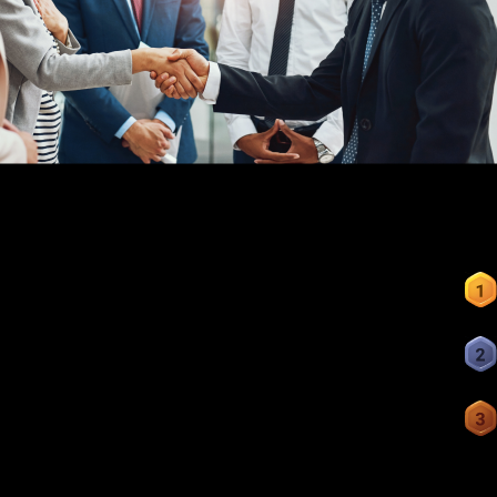
برترین عملکردها
رتبه
شناسه IB
مبلغ واریزی
$103,000
7***04
$97,000
7***58
$55,000
7***60
4