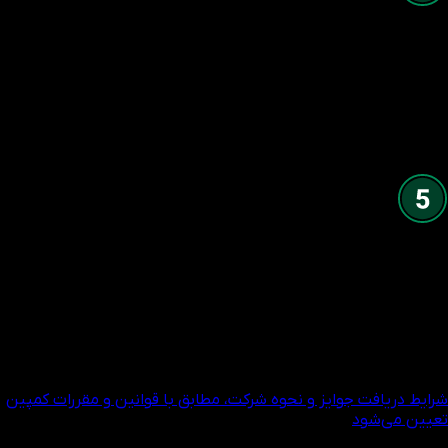
$50K +
خالص واریزی
IB دریافت می‌کند
10%
بونوس خالص واریزی + جایزه ویژه
$100K +
خالص واریزی
IB دریافت می‌کند
12%
بونوس خالص واریزی + جایزه ویژه
شرایط دریافت جوایز و نحوه شرکت، مطابق با قوانین و مقررات کمپین
تعیین می‌شود