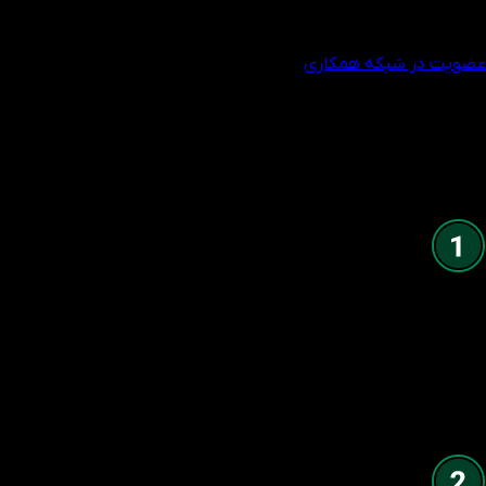
ریبیت از ۱۲ دلار آمریکا
عضویت در شبکه همکاری
پاداش عملکرد واریزی‌ها
تا ۱۲ دلار به ازای هر لات کمیسیون
تا ۱۲٪ از خالص واریزی‌ها
جوایز ویژه اضافی برای IBهای برتر در سطوح ۴ و ۵
$10K +
خالص واریزی
IB دریافت می‌کند
6%
بونوس خالص واریزی