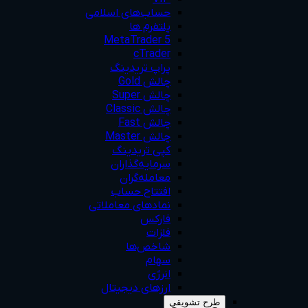
حساب‌های اسلامی
پلتفرم ها
MetaTrader 5
cTrader
پراپ تریدینگ
چالش Gold
چالش Super
چالش Classic
چالش Fast
چالش Master
کپی تریدینگ
سرمایه‌گذاران
معامله‌گران
افتتاح حساب
نمادهای معاملاتی
فارکس
فلزات
شاخص‌ها
سهام
انرژی
ارزهای دیجیتال
طرح‌ تشویقی