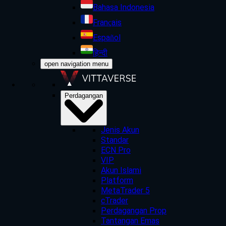
Bahasa Indonesia
Français
Español
हिन्दी
open navigation menu
Perdagangan
Jenis Akun
Standar
ECN Pro
VIP
Akun Islami
Platform
MetaTrader 5
cTrader
Perdagangan Prop
Tantangan Emas