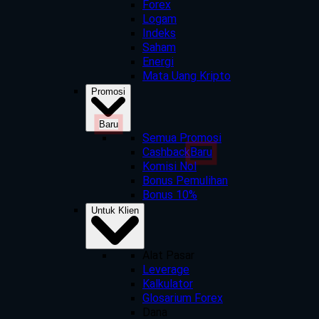
Forex
Logam
Indeks
Saham
Energi
Mata Uang Kripto
Promosi
Baru
Semua Promosi
Cashback
Baru
Komisi Nol
Bonus Pemulihan
Bonus 10%
Untuk Klien
Alat Pasar
Leverage
Kalkulator
Glosarium Forex
Dana