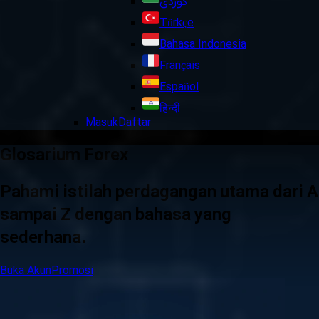
کوردی
Türkçe
Bahasa Indonesia
Français
Español
हिन्दी
Masuk
Daftar
Glosarium Forex
Pahami istilah perdagangan utama dari A
sampai Z dengan bahasa yang
sederhana.
Buka Akun
Promosi