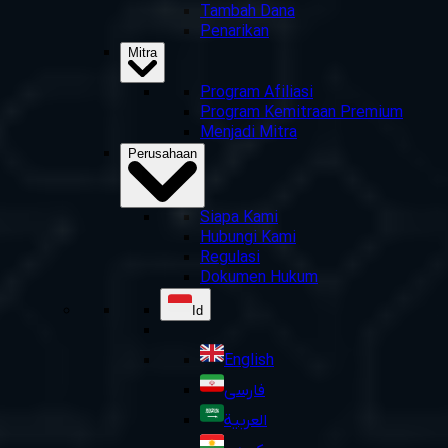
Tambah Dana
Penarikan
Mitra
Program Afiliasi
Program Kemitraan Premium
Menjadi Mitra
Perusahaan
Siapa Kami
Hubungi Kami
Regulasi
Dokumen Hukum
Id
English
فارسی
العربية