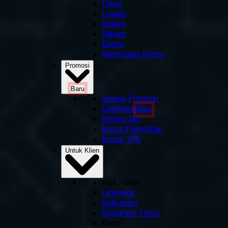
Forex
Logam
Indeks
Saham
Energi
Mata Uang Kripto
Promosi
Baru
Semua Promosi
Cashback
Baru
Komisi Nol
Bonus Pemulihan
Bonus 10%
Untuk Klien
Alat Pasar
Leverage
Kalkulator
Glosarium Forex
Dana