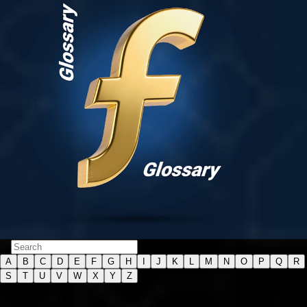
A
B
C
D
E
F
G
H
I
J
K
L
M
N
O
P
Q
R
S
T
U
V
W
X
Y
Z
A