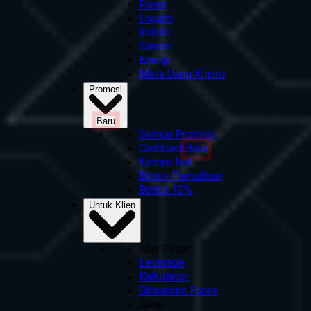
Forex
Logam
Indeks
Saham
Energi
Mata Uang Kripto
Promosi
Baru
Semua Promosi
Cashback
Baru
Komisi Nol
Bonus Pemulihan
Bonus 10%
Untuk Klien
Alat Pasar
Leverage
Kalkulator
Glosarium Forex
Dana