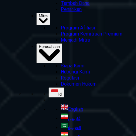
Tambah Dana
Penarikan
Mitra
Program Afiliasi
Program Kemitraan Premium
Menjadi Mitra
Perusahaan
Siapa Kami
Hubungi Kami
Regulasi
Dokumen Hukum
Id
English
فارسی
العربية