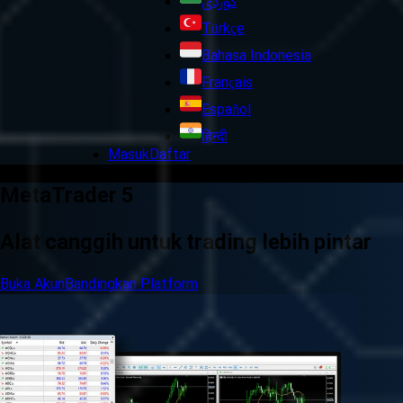
کوردی
Türkçe
Bahasa Indonesia
Français
Español
हिन्दी
Masuk
Daftar
MetaTrader 5
Alat canggih untuk trading lebih pintar
Buka Akun
Bandingkan Platform