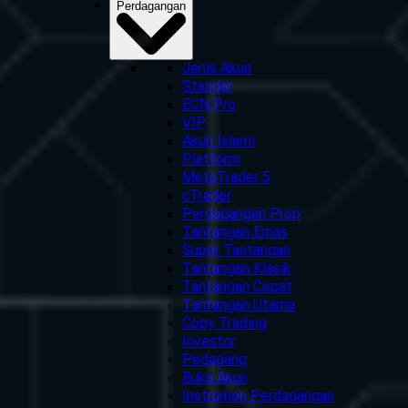
Perdagangan
Jenis Akun
Standar
ECN Pro
VIP
Akun Islami
Platform
MetaTrader 5
cTrader
Perdagangan Prop
Tantangan Emas
Super Tantangan
Tantangan Klasik
Tantangan Cepat
Tantangan Utama
Copy Trading
Investor
Pedagang
Buka Akun
Instrumen Perdagangan