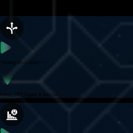
Pengalaman trading lengkap
Trading Multi Aset
Forex, CFD, logam & lainnya