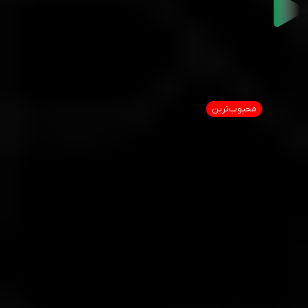
استاندارد
مشخصات حساب
استاندارد
محبوب‌ترین
حداقل واریز
$15
اسپرد
از 0.5 پیپ
لوریج
تا 1:2000
حداقل لات
از 0.01