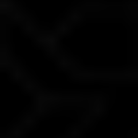
حساب اسلامی
در دسترس
کمیسیون*
0
سطح استاپ اوت
30%
مارجین کال
100%
محافظت از بالانس منفی
در دسترس
واجد شرایط دریافت بونوس*
بله