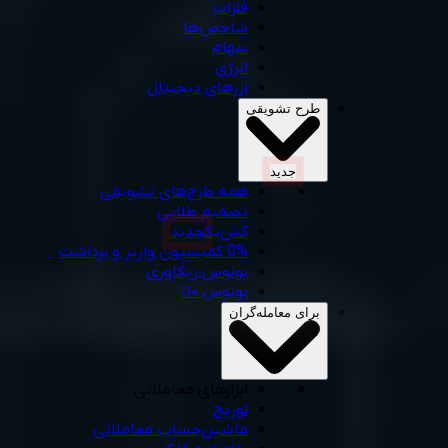
فلزات
شاخص‌ها
سهام
انرژی
ارزهای دیجیتال
طرح‌ تشویقی
جديد
همه‌ طرح‌های‌ تشویقی
تصمیم طلایی
کش‌بک
جديد
0% کمیسیون واریز و برداشت
بونوس ریکاوری
بونوس ۱۰٪
برای معامله‌گران
ابزارهای معاملاتی
لوریج
ماشین‌حساب‌ معاملاتی