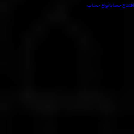
افتتاح حساب
انواع حساب
بررسی اسپرد ابزارهای برتر
کمترین اسپرد روی محبوب‌ترین ابزارها
با حساب استاندارد پرایم ویتاورس وارد دنیای معاملات حرفه‌ای شوید.
نکات :
۱. گزینه بدون سواپ برای حساب‌ها موجود است اما باید پس از افتتاح
حساب فعال شود؛ به‌طور خودکار فعال نیست.