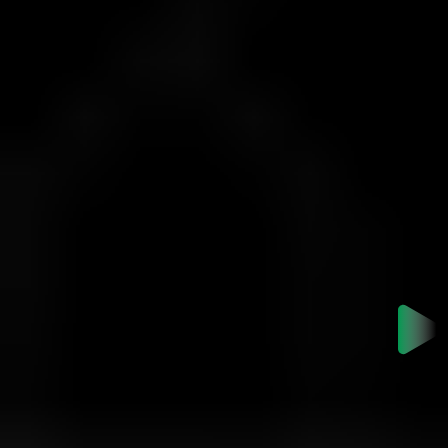
$200
$10,000
4
$400
$25,000
شروع سریع
واریز. معامله. تأیید.
آماده پذیرش چالش هستید؟
1. وارد حساب کاربری ویتاورس شوید یا ثبت‌نام کنید.