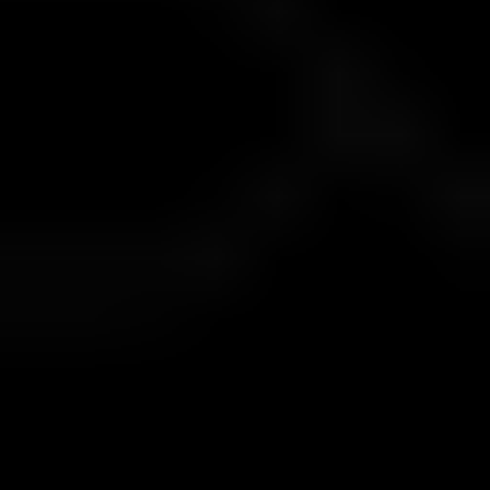
1:50
حد ضرر روزانه
5% (بر اساس اکوئیتی لحظه‌ای)
حد ضرر کلی
10% (بر اساس بیشترین اکوئیتی)
هدف سود
14% در طول 3 ماه پیاپی
تقسیم سود
70% برای معامله‌گر
معامله رمزارز
مجاز نیست
کپی‌تریدینگ
مجاز نیست