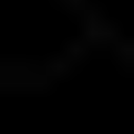
5 روز تقویمی
حداکثر مدت زمان
15 روز تقویمی
حداقل تعداد معاملات
30
هدف سود
15%
حد ضرر روزانه
بدون محدودیت
حداکثر افت سرمایه (اکوئیتی)
5%
حداکثر لوریج