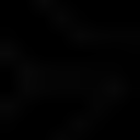
سطوح چالش فست
مسیر رشد منعطف
سطح
واریز اولیه
سرمایه تأمین‌شده
1
$30
$1,000
2
$100
$5,000
3