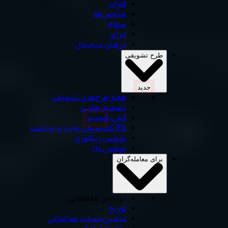
فلزات
شاخص‌ها
سهام
انرژی
ارزهای دیجیتال
طرح‌ تشویقی
جديد
همه‌ طرح‌های‌ تشویقی
تصمیم طلایی
کش‌بک
جديد
0% کمیسیون واریز و برداشت
بونوس ریکاوری
بونوس ۱۰٪
برای معامله‌گران
ابزارهای معاملاتی
لوریج
ماشین‌حساب‌ معاملاتی