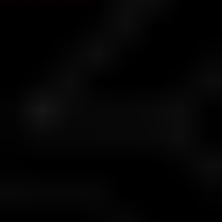
شرایط چالش
شفاف و منصفانه
شرط
جزئیات
حداقل واریز
$30
حداقل روزهای معامله