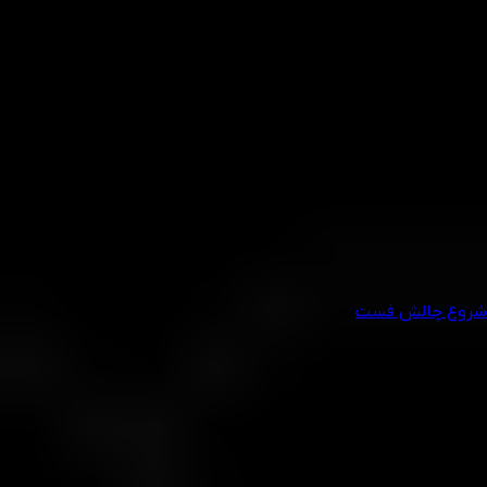
1:200
مناسب برای حرفه‌ای‌ها
سریع. واقعی. شفاف.
این چالش مناسب معامله‌گرانی است که:
• تمایلی به ارزیابی‌های طولانی و چندمرحله‌ای ندارند
• می‌توانند با مدیریت ریسک مناسب به اهداف منطقی برسند
• ترجیح می‌دهند فقط با یک مرحله به حساب واقعی برسند
شروع چالش فست