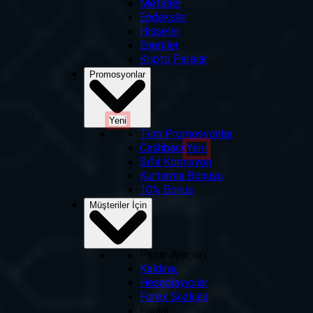
Metaller
Endeksler
Hisseler
Enerjiler
Kripto Paralar
Promosyonlar
Yeni
Tüm Promosyonlar
Cashback
Yeni
Sıfır Komisyon
Kurtarma Bonusu
10% Bonus
Müşteriler İçin
Pazar Araçları
Kaldıraç
Hesaplayıcılar
Forex Sözlüğü
Fonlar