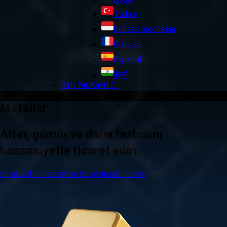
Türkçe
Bahasa Indonesia
Français
Español
हिन्दी
Giriş Yap
Kayıt Ol
Metaller
Altın, gümüş ve daha fazlasını
hassasiyetle ticaret edin
Şimdi Altın Ticaretine Başla
Hesap Türleri