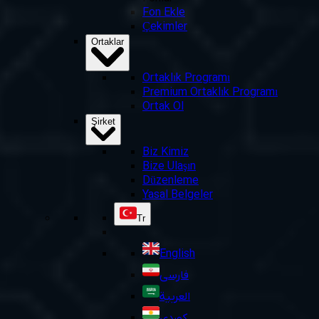
Fon Ekle
Çekimler
Ortaklar
Ortaklık Programı
Premium Ortaklık Programı
Ortak Ol
Şirket
Biz Kimiz
Bize Ulaşın
Düzenleme
Yasal Belgeler
Tr
English
فارسی
العربية
کوردی