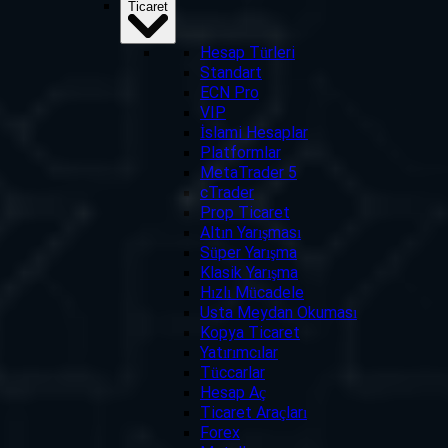
Ticaret
Hesap Türleri
Standart
ECN Pro
VIP
İslami Hesaplar
Platformlar
MetaTrader 5
cTrader
Prop Ticaret
Altın Yarışması
Süper Yarışma
Klasik Yarışma
Hızlı Mücadele
Usta Meydan Okuması
Kopya Ticaret
Yatırımcılar
Tüccarlar
Hesap Aç
Ticaret Araçları
Forex