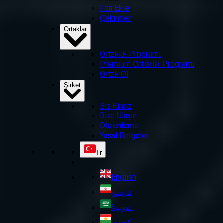
Fon Ekle
Çekimler
Ortaklar
Ortaklık Programı
Premium Ortaklık Programı
Ortak Ol
Şirket
Biz Kimiz
Bize Ulaşın
Düzenleme
Yasal Belgeler
Tr
English
فارسی
العربية
کوردی