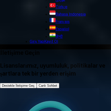
Türkçe
Bahasa Indonesia
Français
Español
हिन्दी
Giriş Yap
Kayıt Ol
İletişime Geçin
Lisanslarımız, uyumluluk, politikalar ve
şartlara tek bir yerden erişim
Destekle İletişime Geç
Canlı Sohbet