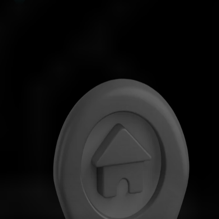
Adres
IMAD Complex, 1. Kat, Birim 212 Ile Du Port, Mahé, Seyşeller