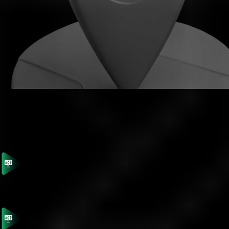
Bize Ulaşmadan Önce
Bu hızlı ipuçları ile zaman kazanın
Anında yanıtlar için
Yardım Merkezi
ni kontrol edin