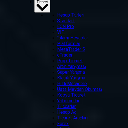
Ticaret
Hesap Türleri
Standart
ECN Pro
VIP
İslami Hesaplar
Platformlar
MetaTrader 5
cTrader
Prop Ticaret
Altın Yarışması
Süper Yarışma
Klasik Yarışma
Hızlı Mücadele
Usta Meydan Okuması
Kopya Ticaret
Yatırımcılar
Tüccarlar
Hesap Aç
Ticaret Araçları
Forex