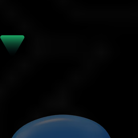
Yardım İçin Buradayız
Hızlı, güvenilir ve profesyonel destek için özel
ekibimizle iletişime geçin
Canlı Sohbet
Hemen bizimle konuşun