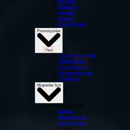
Metaller
Endeksler
Hisseler
Enerjiler
Kripto Paralar
Promosyonlar
Yeni
Tüm Promosyonlar
Cashback
Yeni
Sıfır Komisyon
Kurtarma Bonusu
10% Bonus
Müşteriler İçin
Pazar Araçları
Kaldıraç
Hesaplayıcılar
Forex Sözlüğü
Fonlar