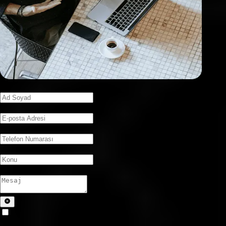
Ad Soyad
E-posta Adresi
Telefon Numarası
Konu
Mesaj