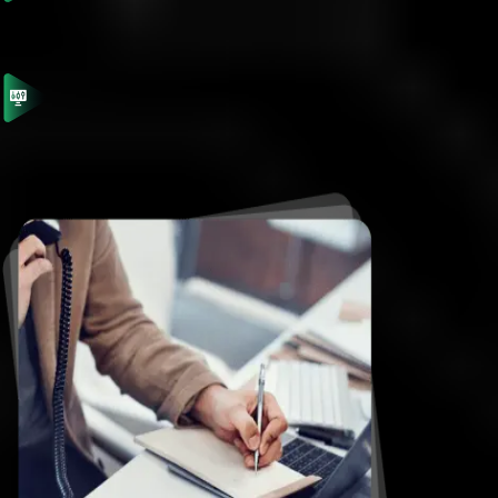
Daha hızlı hizmet için
hesap bilgilerinizi
hazırlayın.
Acil durumlar için
Canlı Sohbet
i kullanın