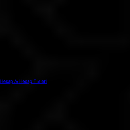
30%
Margin call
100%
Negatif bakiye koruması
Mevcut
Bonus Uygunluğu*
Hayır
Hesap Aç
Hesap Türleri