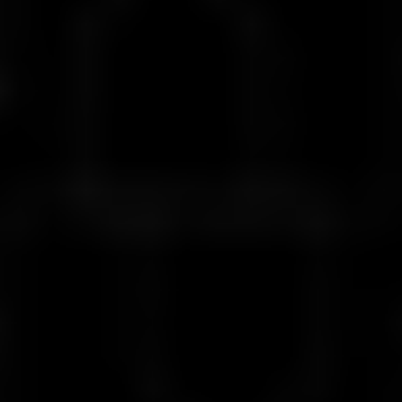
Önde Gelen Enstrümanlarda Spread
Özeti
Popüler enstrümanlarda en düşük spreadler
Vittaverse’in ECN PRO avantajı ile işlemlerinizi güçlendirin.
Notlar :
Notlar :
1. Swapsız hesap seçeneği mevcuttur ancak hesap açıldıktan
sonra etkinleştirilmelidir; otomatik olarak etkin değildir.
2. Komisyonlar lot başına $4’ten başlamaktadır. Detaylı bilgiyi
Enstrümanlar sayfasında bulabilirsiniz.
3. Tüm bonuslar yalnızca Standart hesaplara uygulanır.