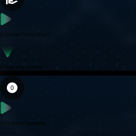
Doğrudan Piyasa Erişimi
Anında emir yürütme
Ultra Düşük Spreadler