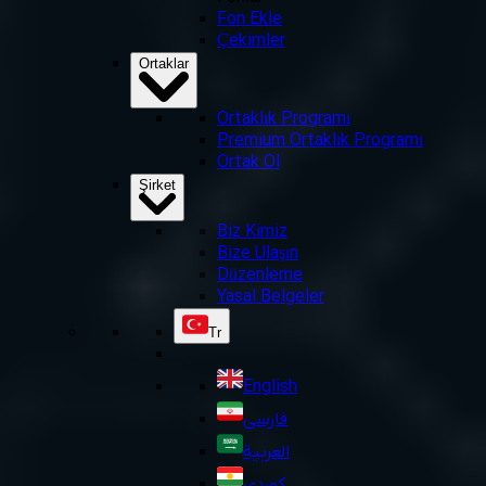
Fon Ekle
Çekimler
Ortaklar
Ortaklık Programı
Premium Ortaklık Programı
Ortak Ol
Şirket
Biz Kimiz
Bize Ulaşın
Düzenleme
Yasal Belgeler
Tr
English
فارسی
العربية
کوردی