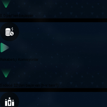
0.0 pip’ten başlayan
Rekabetçi Komisyonlar
Sadece $2’den başlayan (her taraf)