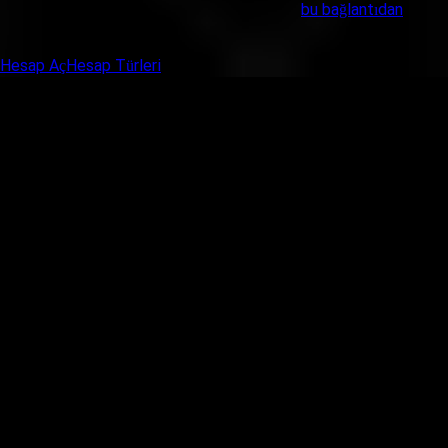
4. Kaldıraç oranları hakkında detaylı bilgiye
bu bağlantıdan
ulaşabilirsiniz.
Hesap Aç
Hesap Türleri