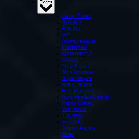
Ticaret
Hesap Türleri
Standart
ECN Pro
VIP
İslami Hesaplar
Platformlar
MetaTrader 5
cTrader
Prop Ticaret
Altın Yarışması
Süper Yarışma
Klasik Yarışma
Hızlı Mücadele
Usta Meydan Okuması
Kopya Ticaret
Yatırımcılar
Tüccarlar
Hesap Aç
Ticaret Araçları
Forex