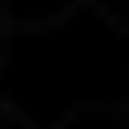
Başlangıç Depozitosu
$100
Spread
0.1 pip’ten başlayan
Kaldıraç
1:2000’e kadar
Minimum Lot
0.01’den başlayan
Swap*
Mevcut
Komisyon*
$4 / Lot’tan başlayan
Stop out seviyesi