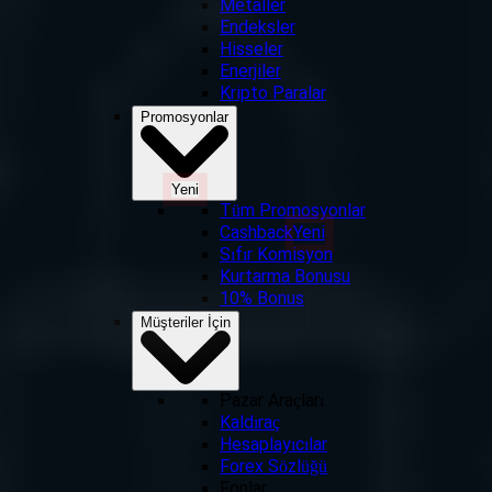
Metaller
Endeksler
Hisseler
Enerjiler
Kripto Paralar
Promosyonlar
Yeni
Tüm Promosyonlar
Cashback
Yeni
Sıfır Komisyon
Kurtarma Bonusu
10% Bonus
Müşteriler İçin
Pazar Araçları
Kaldıraç
Hesaplayıcılar
Forex Sözlüğü
Fonlar