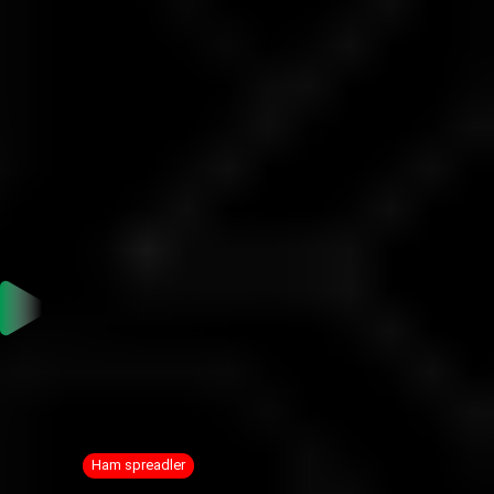
ECN PRO Hesap Özeti
Optimize edilmiş işlem koşulları
ECN PRO
Hesap Özeti
ECN PRO
Ham spreadler