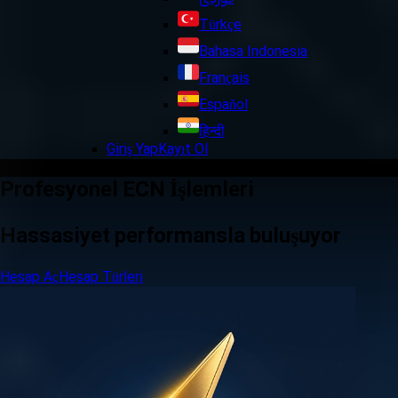
Türkçe
Bahasa Indonesia
Français
Español
हिन्दी
Giriş Yap
Kayıt Ol
Profesyonel ECN İşlemleri
Hassasiyet performansla buluşuyor
Hesap Aç
Hesap Türleri