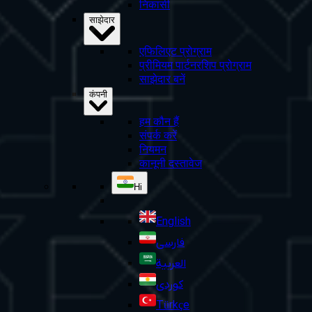
निकासी
साझेदार
एफिलिएट प्रोग्राम
प्रीमियम पार्टनरशिप प्रोग्राम
साझेदार बनें
कंपनी
हम कौन हैं
संपर्क करें
नियमन
कानूनी दस्तावेज
Hi
English
فارسی
العربية
کوردی
Türkçe