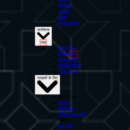
मेटल्स
सूचकांक
स्टॉक्स
ऊर्जा
क्रिप्टोकरेंसी
प्रमोशन्स
नया
सभी प्रचार
कैशबैक
नया
शून्य कमीशन
रिकवरी बोनस
10% बोनस
ग्राहकों के लिए
मार्केट टूल्स
लीवरेज
कैलकुलेटर
फॉरेक्स शब्दावली
फंड्स
फंड जोड़ें