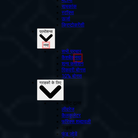
मेटल्स
सूचकांक
स्टॉक्स
ऊर्जा
क्रिप्टोकरेंसी
प्रमोशन्स
नया
सभी प्रचार
कैशबैक
नया
शून्य कमीशन
रिकवरी बोनस
10% बोनस
ग्राहकों के लिए
मार्केट टूल्स
लीवरेज
कैलकुलेटर
फॉरेक्स शब्दावली
फंड्स
फंड जोड़ें