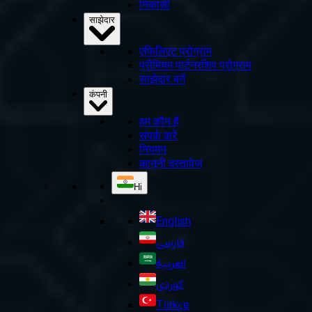
निकासी
साझेदार
एफिलिएट प्रोग्राम
प्रीमियम पार्टनरशिप प्रोग्राम
साझेदार बनें
कंपनी
हम कौन हैं
संपर्क करें
नियमन
कानूनी दस्तावेज
Hi
English
فارسی
العربية
کوردی
Türkçe