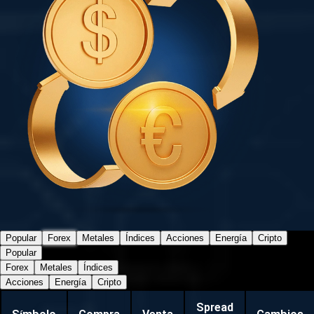
Popular
Forex
Metales
Índices
Acciones
Energía
Cripto
Popular
Forex
Metales
Índices
Acciones
Energía
Cripto
Spread