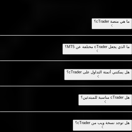
كل ما تحتاج معرفته عن cTrader
ما هي منصة cTrader؟
ما الذي يجعل cTrader مختلفة عن MT5؟
هل يمكنني أتمتة التداول على cTrader؟
هل cTrader مناسبة للمبتدئين؟
هل توجد نسخة ويب من cTrader؟