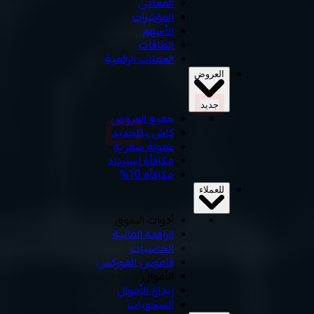
المعادن
المؤشرات
الأسهم
الطاقات
العملات الرقمية
العروض
جديد
جميع العروض
كاش باك
جديد
عمولة صفرية
مكافأة استرداد
مكافأة 10%
للعملاء
أدوات السوق
الرافعة المالية
الحاسبات
قاموس الفوركس
الأموال
إيداع الأموال
السحوبات