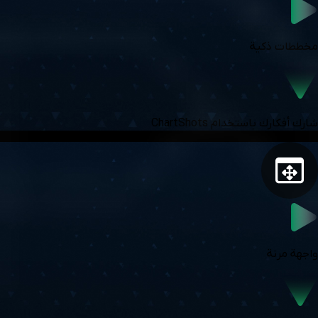
مخططات ذكية
شارك أفكارك باستخدام ChartShots
واجهة مرنة