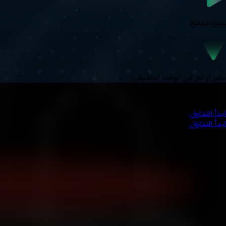
عمق مدمج
دفتر أوامر في الوقت الحقيقي
اختبر الشفافية والتحكم والابتكار مع cTrader.
ابدأ التداول
ابدأ التداول