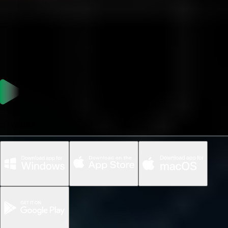
cTrader
التداول عبر الأجهزة / تداول في أي وقت وأي مكان
cTrader